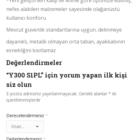
*Yeni geliştirilen kalıp ve iklime göre optimize edilmiş,
nefes alabilen malzemeler sayesinde olağanüstü
kullanıcı konforu
Mevcut güvenlik standartlarına uygun, delinmeye
dayanıklı, metalik olmayan orta taban, ayakkabının
esnekliğini kısıtlamaz
Değerlendirmeler
“Y300 S1PL” için yorum yapan ilk kişi
siz olun
E-posta adresiniz yayınlanmayacak.
Gerekli alanlar
*
ile
işaretlenmişlerdir
Derecelendirmeniz
*
Değerlendirmeniz
*