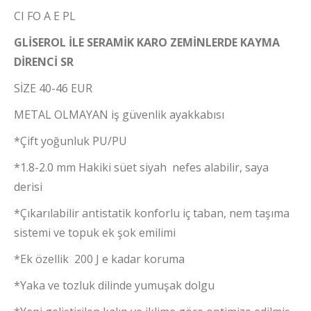
CI FO A E PL
GLİSEROL
İLE
SERAMİK
KARO
ZEMİNLERDE
KAYMA
DİRENCİ
SR
SİZE 40-46 EUR
METAL OLMAYAN iş güvenlik ayakkabısı
*Çift yoğunluk PU/PU
*1.8-2.0 mm Hakiki süet siyah nefes alabilir, saya
derisi
*Çıkarılabilir antistatik konforlu iç taban, nem taşıma
sistemi ve topuk ek şok emilimi
*Ek özellik 200 J e kadar koruma
*Yaka ve tozluk dilinde yumuşak dolgu